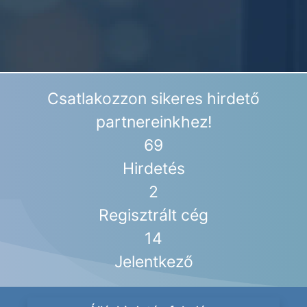
Csatlakozzon sikeres hirdető
partnereinkhez!
69
Hirdetés
2
Regisztrált cég
14
Jelentkező