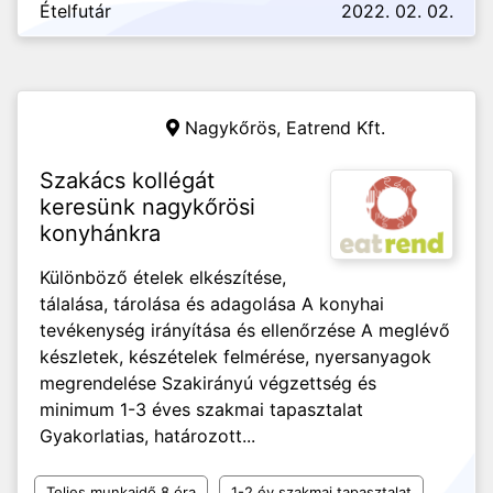
Ételfutár
2022. 02. 02.
Nagykőrös,
Eatrend Kft.
Szakács kollégát
keresünk nagykőrösi
konyhánkra
Különböző ételek elkészítése,
tálalása, tárolása és adagolása A konyhai
tevékenység irányítása és ellenőrzése A meglévő
készletek, készételek felmérése, nyersanyagok
megrendelése Szakirányú végzettség és
minimum 1-3 éves szakmai tapasztalat
Gyakorlatias, határozott...
Teljes munkaidő 8 óra
1-2 év szakmai tapasztalat