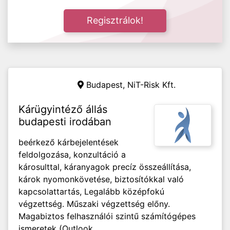
Regisztrálok!
Budapest, NiT-Risk Kft.
Kárügyintéző állás
budapesti irodában
beérkező kárbejelentések
feldolgozása, konzultáció a
károsulttal, káranyagok precíz összeállítása,
károk nyomonkövetése, biztosítókkal való
kapcsolattartás, Legalább középfokú
végzettség. Műszaki végzettség előny.
Magabiztos felhasználói szintű számítógépes
ismeretek (Outlook,...