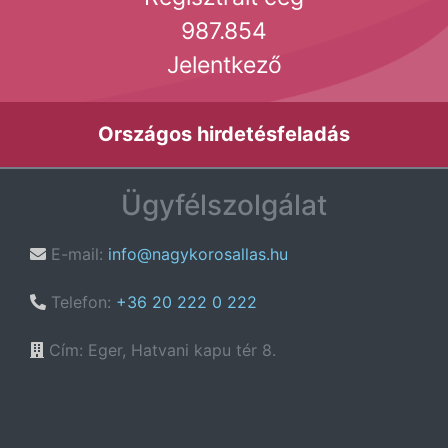
987.854
Jelentkező
Országos hirdetésfeladás
Ügyfélszolgálat
E-mail:
info@nagykorosallas.hu
Telefon:
+36 20 222 0 222
Cím: Eger, Hatvani kapu tér 8.