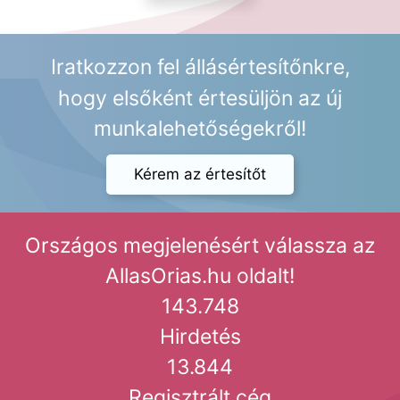
Iratkozzon fel állásértesítőnkre,
hogy elsőként értesüljön az új
munkalehetőségekről!
Kérem az értesítőt
Országos megjelenésért válassza az
AllasOrias.hu oldalt!
143.748
Hirdetés
13.844
Regisztrált cég