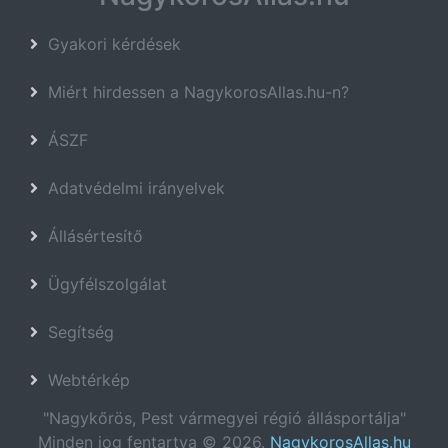
Gyakori kérdések
Miért hirdessen a NagykorosAllas.hu-n?
ÁSZF
Adatvédelmi irányelvek
Állásértesítő
Ügyfélszolgálat
Segítség
Webtérkép
"Nagykőrös, Pest vármegyei régió állásportálja"
Minden jog fentartva © 2026.
NagykorosAllas.hu