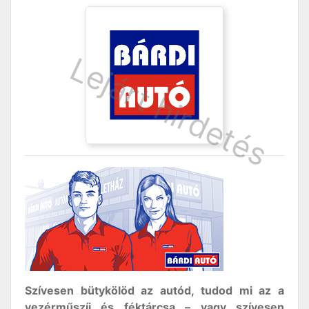
Szívesen bütykölöd az autód, tudod mi az a
vezérműszíj és féktárcsa – vagy szívesen