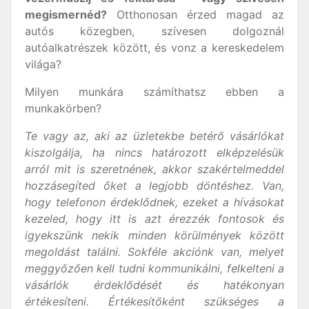
megismernéd?
Otthonosan érzed magad az
autós közegben, szívesen dolgoznál
autóalkatrészek között, és vonz a kereskedelem
világa?
Milyen munkára számíthatsz ebben a
munkakörben?
Te vagy az, aki az üzletekbe betérő vásárlókat
kiszolgálja, ha nincs határozott elképzelésük
arról mit is szeretnének, akkor szakértelmeddel
hozzásegíted őket a legjobb döntéshez. Van,
hogy telefonon érdeklődnek, ezeket a hívásokat
kezeled, hogy itt is azt érezzék fontosok és
igyekszünk nekik minden körülmények között
megoldást találni. Sokféle akciónk van, melyet
meggyőzően kell tudni kommunikálni, felkelteni a
vásárlók érdeklődését és hatékonyan
értékesíteni. Értékesítőként szükséges a