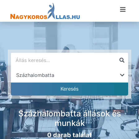
Százhalombatta állások és
munkák
0 darab találat