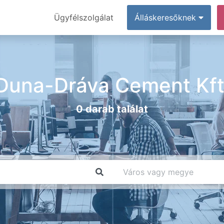
Ügyfélszolgálat
Álláskeresőknek
Duna-Dráva Cement Kft
0 darab találat