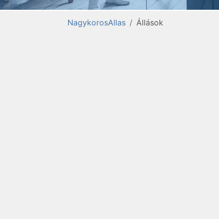
NagykorosAllas
Állások