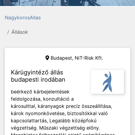
NagykorosAllas
Állások
Budapest, NiT-Risk Kft.
Kárügyintéző állás
budapesti irodában
beérkező kárbejelentések
feldolgozása, konzultáció a
károsulttal, káranyagok precíz összeállítása,
károk nyomonkövetése, biztosítókkal való
kapcsolattartás, Legalább középfokú
végzettség. Műszaki végzettség előny.